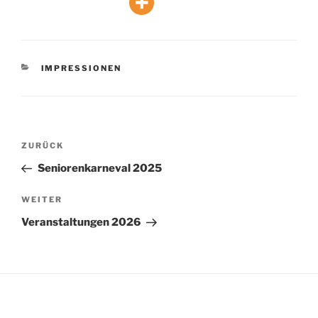
KATEGORIEN
IMPRESSIONEN
Beitragsnavigation
Vorheriger
ZURÜCK
Beitrag
Seniorenkarneval 2025
Nächster
WEITER
Beitrag
Veranstaltungen 2026