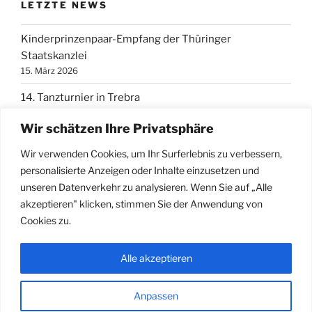
LETZTE NEWS
Kinderprinzenpaar-Empfang der Thüringer
Staatskanzlei
15. März 2026
14. Tanzturnier in Trebra
15. März 2026
Wir schätzen Ihre Privatsphäre
Karnevalistischer Gottesdienst 2026
Wir verwenden Cookies, um Ihr Surferlebnis zu verbessern,
13. Januar 2026
personalisierte Anzeigen oder Inhalte einzusetzen und
Veranstaltungen 2026
unseren Datenverkehr zu analysieren. Wenn Sie auf „Alle
12. Januar 2026
akzeptieren" klicken, stimmen Sie der Anwendung von
Cookies zu.
Prunksitzungen 2025
7. April 2025
Alle akzeptieren
Anpassen
Datenschutzerklärung